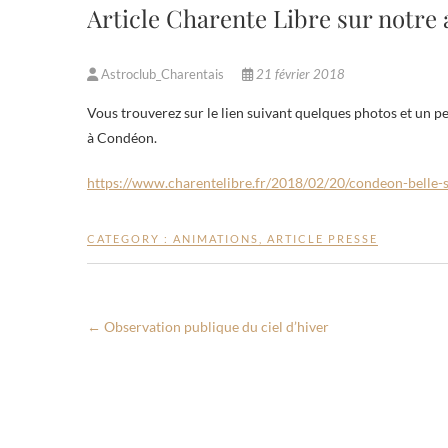
Article Charente Libre sur notre
Astroclub_Charentais
21 février 2018
Vous trouverez sur le lien suivant quelques photos et un petit article de la Charente Libre à propos de notre animation « ciel d’hiver »
à Condéon.
https://www.charentelibre.fr/2018/02/20/condeon-belle-s
CATEGORY :
ANIMATIONS
,
ARTICLE PRESSE
←
Observation publique du ciel d’hiver