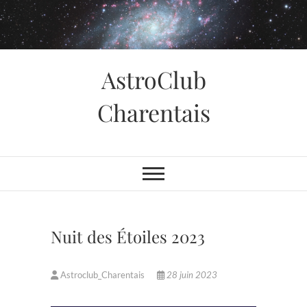
Skip
to
content
AstroClub
Charentais
Nuit des Étoiles 2023
Astroclub_Charentais
28 juin 2023