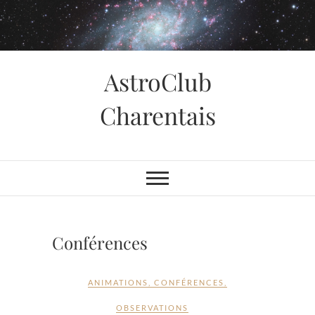
Skip
to
content
AstroClub
Charentais
Conférences
ANIMATIONS
,
CONFÉRENCES
,
OBSERVATIONS