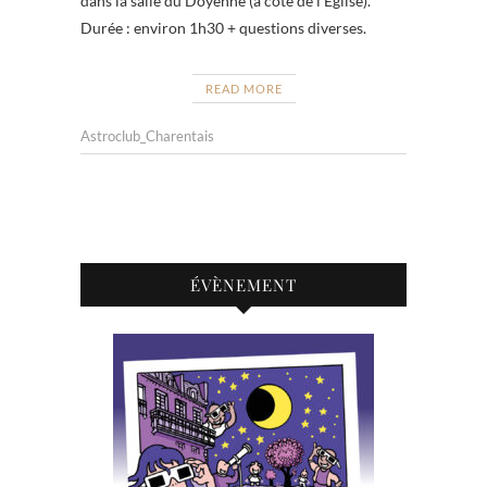
dans la salle du Doyenné (à côté de l’Église).
Durée : environ 1h30 + questions diverses.
READ MORE
Astroclub_Charentais
ÉVÈNEMENT