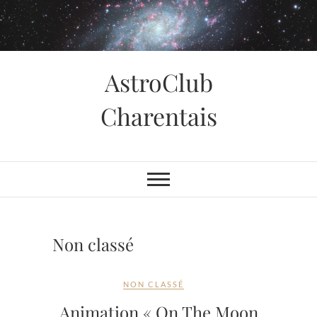
Skip
to
content
AstroClub
Charentais
Non classé
NON CLASSÉ
Animation « On The Moon