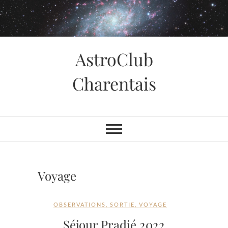
Skip
to
content
AstroClub
Charentais
Voyage
OBSERVATIONS
,
SORTIE
,
VOYAGE
Séjour Pradié 2022